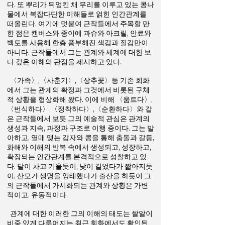
다. 또 뿌리가 뒤엉킨 채 무리를 이루고 있는 콩나
물에서 복잡다단한 이해들로 얽힌 인간관계를
떠올린다. 여기에 덧붙여 근작들에서 주목할 만
한 점은 캔버스와 종이에 과슈와 아크릴, 안료와
백토를 사용해 한층 풍부해진 색감과 질감만이
아니다. 근작들에서 그는 관계와 세계에 대한 보
다 깊은 이해의 관점을 제시하고 있다.
〈가족〉,〈사춘기〉,〈상추꽃〉등 기존 회화
에서 그는 관계의 확정과 그것에서 비롯된 구체
적 상황을 형상화해 왔다. 이에 비해 〈움트다〉,
〈번식하다〉,〈정착하다〉,〈순환하다〉와 같
은 근작들에서 보듯 그의 예술적 관심은 관계의
생성과 지속, 과정과 구조로 이행 중이다. 그는 발
아하고, 열매 맺는 감자와 콩을 통해 충돌과 갈등,
화해와 이해의 반복 속에서 생성되고, 성장하고,
확장되는 인간관계를 본격적으로 성찰하고 있
다. 달이 차고 기울듯이, 낮이 길었다가 짧아지듯
이, 산모가 생명을 잉태했다가 출산을 하듯이 그
의 근작들에서 가시화되는 관계와 상황은 가변
적이고, 유동적이다.
관계에 대한 이러한 그의 이해의 태도는 쌀알이
비중 있게 다루어지는 최근 회화에서도 확인된