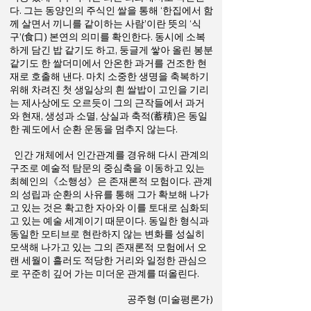
다. 그는 동양인의 주식인 쌀을 통해 ‘한집에서 함
께 살면서 끼니를 같이하는 사람’이란 뜻의 ‘식
구’(食口) 본연의 의미를 확인한다. 동시에 소복
하게 담긴 밥 같기도 하고, 둥글게 쌓아 올린 봉분
같기도 한 쌀더미에서 안온한 과거를 건조한 현
재로 호출해 낸다. 마치 소중한 생명을 축복하기
위해 차려진 첫 생일상의 흰 쌀밥이 고인을 기리
는 제사상에도 오르듯이 그의 근작들에서 과거
와 현재, 생성과 소멸, 상실과 축적(蓄積)은 동일
한 궤도에서 순환 운동을 멈추지 않는다.
인간 개체에서 인간관계를 경유해 다시 관계의
구조로 예술적 탐문의 중심축을 이동하고 있는
최혜인의《소행성》은 존재론적 모험이다. 관계
의 성립과 순환의 사유를 통해 그가 확보해 나가
고 있는 것은 확고한 자아와 이를 토대로 심화되
고 있는 예술 세계이기 때문이다. 동일한 형식과
동일한 모티브로 현란하지 않는 변화를 성실히
모색해 나가고 있는 그의 존재론적 모험에서 오
랜 세월이 흘러도 적당한 거리와 일정한 관심으
로 꾸준히 깊어 가는 미더운 관계를 떠올린다.
공주형 (미술평론가)