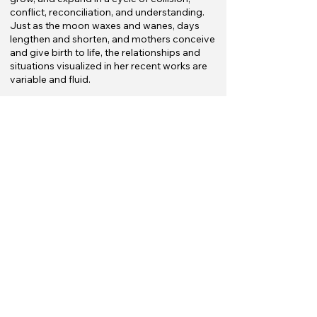
conflict, reconciliation, and understanding.
Just as the moon waxes and wanes, days
lengthen and shorten, and mothers conceive
and give birth to life, the relationships and
situations visualized in her recent works are
variable and fluid.
Shifting the center of artistic inquiry from
the human individual to the structure of
relationships and back again, Choi's Asteroid
is an ontological adventure. Through the
establishment of relationships and circular
thinking, what she is securing is a solid self
and a deepening art world. Her ontological
adventure, in which she sincerely seeks
unobtrusive changes in the same form and
the same motifs, reminds me of a muddled
relationship that steadily deepens over the
years with moderate distance and constant
attention.
Shifting the center of artistic inquiry from
the human individual to the structure of