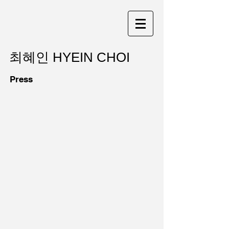
최혜인 HYEIN CHOI
Press
잡지 인터뷰_Overdose 2024
2022.3월호 「월간미술」
몸
표
과
지
마
음
의
양
생
을
추
구
하
는
작
가